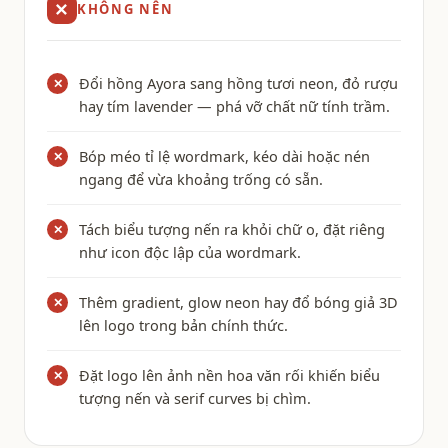
✕
KHÔNG NÊN
Đổi hồng Ayora sang hồng tươi neon, đỏ rượu
✕
hay tím lavender — phá vỡ chất nữ tính trầm.
Bóp méo tỉ lệ wordmark, kéo dài hoặc nén
✕
ngang để vừa khoảng trống có sẵn.
Tách biểu tượng nến ra khỏi chữ o, đặt riêng
✕
như icon độc lập của wordmark.
Thêm gradient, glow neon hay đổ bóng giả 3D
✕
lên logo trong bản chính thức.
Đặt logo lên ảnh nền hoa văn rối khiến biểu
✕
tượng nến và serif curves bị chìm.