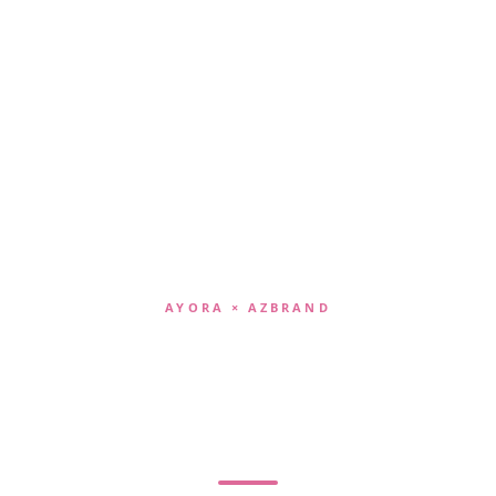
AYORA × AZBRAND
Một ngọn lửa nhỏ
trong
chữ
o
, đủ để
thắp một buổi
tối