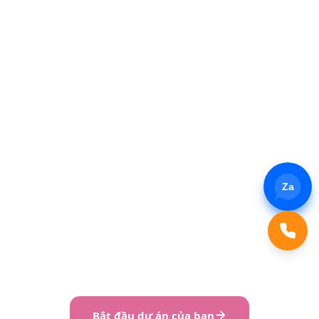
Mỗi lần một người phụ nữ ngồi xuống bàn buổi tối,
châm cây nến Ayora cạnh quyển sách đang đọc dở,
mỗi lần một hộp gift edition pearl rose mở ra giữa
buổi tối 8/3 trong căn bếp ai đó, mỗi lần một người
đi qua phố Hàng Bún lúc 9 giờ tối thấy chữ Ayora
bằng rose gold phát sáng nhẹ trên mặt tiền
boutique, người đó đọc được cùng một câu chuyện:
ở đây có một thương hiệu coi mùi hương không phải
món hàng để bán, mà là một cách ai đó tự nói
Za
chuyện với bản thân lúc cuối ngày. Đó là thứ
AZBrand dựng cùng Ayora, một nhận diện đủ thanh
thoát để in trên một hangtag 5x8cm, đủ chắc để
gánh cả mặt tiền boutique trên phố cổ giờ tan tầm.
Bắt đầu dự án của bạn