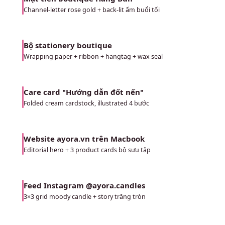
Channel-letter rose gold + back-lit ấm buổi tối
Bộ stationery boutique
07
Wrapping paper + ribbon + hangtag + wax seal
Care card "Hướng dẫn đốt nến"
08
Folded cream cardstock, illustrated 4 bước
Website ayora.vn trên Macbook
09
Editorial hero + 3 product cards bộ sưu tập
Feed Instagram @ayora.candles
10
3×3 grid moody candle + story trăng tròn