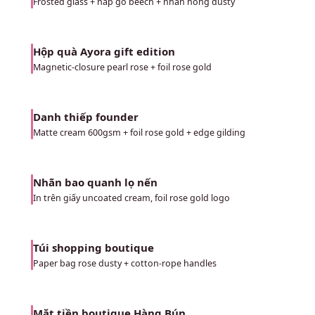
Frosted glass + nắp gỗ beech + nhãn hồng dusty
Hộp quà Ayora gift edition
02
Magnetic-closure pearl rose + foil rose gold
Danh thiếp founder
03
Matte cream 600gsm + foil rose gold + edge gilding
Nhãn bao quanh lọ nến
04
In trên giấy uncoated cream, foil rose gold logo
Túi shopping boutique
05
Paper bag rose dusty + cotton-rope handles
Mặt tiền boutique Hàng Bún
06