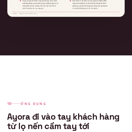
ỨNG DỤNG
Ayora đi vào tay khách hàng
từ lọ nến cầm tay tới