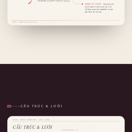
CẤU TRÚC & LƯỚI