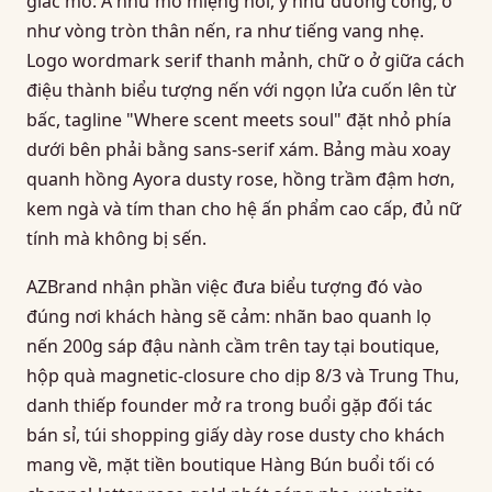
giác mở: A như mở miệng nói, y như đường cong, o
như vòng tròn thân nến, ra như tiếng vang nhẹ.
Logo wordmark serif thanh mảnh, chữ o ở giữa cách
điệu thành biểu tượng nến với ngọn lửa cuốn lên từ
bấc, tagline "Where scent meets soul" đặt nhỏ phía
dưới bên phải bằng sans-serif xám. Bảng màu xoay
quanh hồng Ayora dusty rose, hồng trầm đậm hơn,
kem ngà và tím than cho hệ ấn phẩm cao cấp, đủ nữ
tính mà không bị sến.
AZBrand nhận phần việc đưa biểu tượng đó vào
đúng nơi khách hàng sẽ cảm: nhãn bao quanh lọ
nến 200g sáp đậu nành cầm trên tay tại boutique,
hộp quà magnetic-closure cho dịp 8/3 và Trung Thu,
danh thiếp founder mở ra trong buổi gặp đối tác
bán sỉ, túi shopping giấy dày rose dusty cho khách
mang về, mặt tiền boutique Hàng Bún buổi tối có