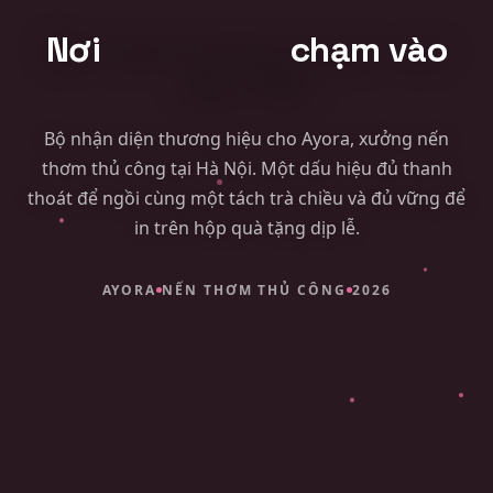
Bao bì túi đựng
Tờ rơi, tờ gấp
Rebranding
Bản quyền tác giả
Nơi
mùi hương
chạm vào
Online Sales Kit
tâm hồn
Báo cáo thường niên
Công bố sản phẩm
Bộ nhận diện thương hiệu cho Ayora, xưởng nến
Mã số mã vạch
thơm thủ công tại Hà Nội. Một dấu hiệu đủ thanh
Thành lập doanh nghiệp
thoát để ngồi cùng một tách trà chiều và đủ vững để
in trên hộp quà tặng dịp lễ.
AYORA
NẾN THƠM THỦ CÔNG
2026