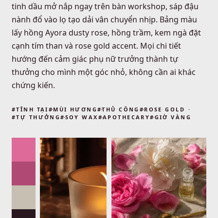
tinh dầu mở nắp ngay trên bàn workshop, sáp đậu
nành đổ vào lọ tạo dải vân chuyển nhịp. Bảng màu
lấy hồng Ayora dusty rose, hồng trầm, kem ngà đặt
cạnh tím than và rose gold accent. Mọi chi tiết
hướng đến cảm giác phụ nữ trưởng thành tự
thưởng cho mình một góc nhỏ, không cần ai khác
chứng kiến.
#
TĨNH TẠI
#
MÙI HƯƠNG
#
THỦ CÔNG
#
ROSE GOLD
#
TỰ THƯỞNG
#
SOY WAX
#
APOTHECARY
#
GIỜ VÀNG