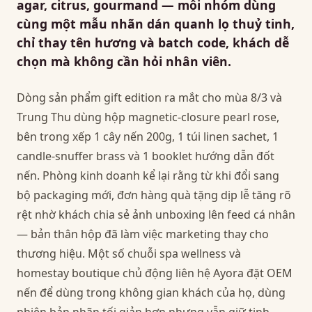
agar, citrus, gourmand — mỗi nhóm dùng
cùng một mẫu nhãn dán quanh lọ thuỷ tinh,
chỉ thay tên hương và batch code, khách dễ
chọn mà không cần hỏi nhân viên.
Dòng sản phẩm gift edition ra mắt cho mùa 8/3 và
Trung Thu dùng hộp magnetic-closure pearl rose,
bên trong xếp 1 cây nến 200g, 1 túi linen sachet, 1
candle-snuffer brass và 1 booklet hướng dẫn đốt
nến. Phòng kinh doanh kể lại rằng từ khi đổi sang
bộ packaging mới, đơn hàng quà tặng dịp lễ tăng rõ
rệt nhờ khách chia sẻ ảnh unboxing lên feed cá nhân
— bản thân hộp đã làm việc marketing thay cho
thương hiệu. Một số chuỗi spa wellness và
homestay boutique chủ động liên hệ Ayora đặt OEM
nến để dùng trong không gian khách của họ, dùng