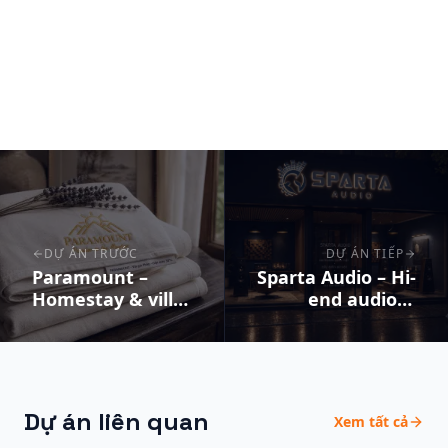
DỰ ÁN TRƯỚC
DỰ ÁN TIẾP
Paramount –
Sparta Audio – Hi-
Homestay & villa
end audio &
nghỉ dưỡng
listening room
Dự án liên quan
Xem tất cả