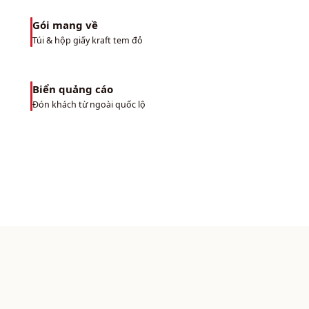
Gói mang về
09
Túi & hộp giấy kraft tem đỏ
Biển quảng cáo
10
Đón khách từ ngoài quốc lộ