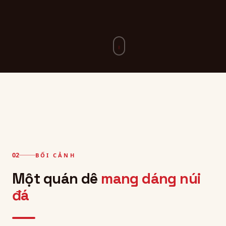
BỐI CẢNH
Một quán dê
mang dáng núi
đá