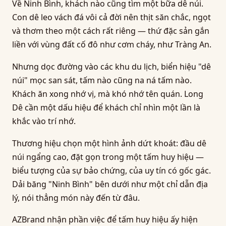
Về Ninh Bình, khách nào cũng tìm một bữa dê núi.
Con dê leo vách đá vôi cả đời nên thịt săn chắc, ngọt
và thơm theo một cách rất riêng — thứ đặc sản gắn
liền với vùng đất cố đô như cơm cháy, như Tràng An.
Nhưng dọc đường vào các khu du lịch, biển hiệu "dê
núi" mọc san sát, tấm nào cũng na ná tấm nào.
Khách ăn xong nhớ vị, mà khó nhớ tên quán. Long
Dê cần một dấu hiệu để khách chỉ nhìn một lần là
khắc vào trí nhớ.
Thương hiệu chọn một hình ảnh dứt khoát: đầu dê
núi ngẩng cao, đặt gọn trong một tấm huy hiệu —
biểu tượng của sự bảo chứng, của uy tín có gốc gác.
Dải băng "Ninh Bình" bên dưới như một chỉ dẫn địa
lý, nói thẳng món này đến từ đâu.
AZBrand nhận phần việc để tấm huy hiệu ấy hiện