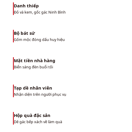
Danh thiếp
04
Đỏ và kem, gốc gác Ninh Bình
Bộ bát sứ
05
Gốm mộc đóng dấu huy hiệu
Mặt tiền nhà hàng
06
Biển sáng đèn buổi tối
Tạp dề nhân viên
07
Nhận diện trên người phục vụ
Hộp quà đặc sản
08
Dê gác bếp xách về làm quà