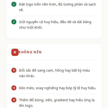
Đặt logo trên nền trơn, đủ tương phản và sạch
✓
sẽ.
Giữ nguyên cả huy hiệu, đầu dê và dải băng
✓
như một khối.
✕
KHÔNG NÊN
Đổi sắc đỏ sang cam, hồng hay bất kỳ màu
✕
nào khác.
Kéo méo, xoay nghiêng hay bóp tỷ lệ huy hiệu.
✕
Thêm đổ bóng, viền, gradient hay hiệu ứng lạ
✕
lên logo.