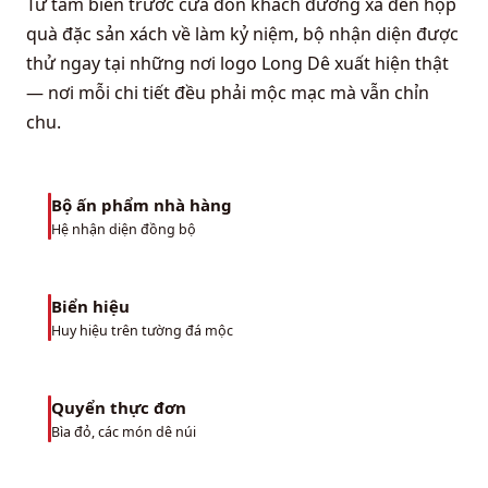
Từ tấm biển trước cửa đón khách đường xa đến hộp
quà đặc sản xách về làm kỷ niệm, bộ nhận diện được
thử ngay tại những nơi logo Long Dê xuất hiện thật
— nơi mỗi chi tiết đều phải mộc mạc mà vẫn chỉn
chu.
Bộ ấn phẩm nhà hàng
01
Hệ nhận diện đồng bộ
Biển hiệu
02
Huy hiệu trên tường đá mộc
Quyển thực đơn
03
Bìa đỏ, các món dê núi