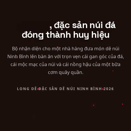
Bao bì túi đựng
Tờ rơi, tờ gấp
Rebranding
Bản quyền tác giả
Online Sales Kit
Báo cáo thường niên
Long Dê
, đặc sản núi đá
Công bố sản phẩm
đóng thành huy hiệu
Mã số mã vạch
Bộ nhận diện cho một nhà hàng đưa món dê núi
Thành lập doanh nghiệp
Ninh Bình lên bàn ăn với trọn vẹn cái gan góc của đá,
cái mộc mạc của núi và cái nồng hậu của một bữa
cơm quây quần.
LONG DÊ
ĐẶC SẢN DÊ NÚI NINH BÌNH
2026