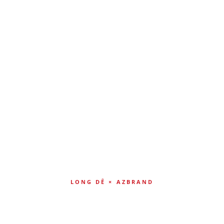
LONG DÊ × AZBRAND
Gan góc
như đá núi,
nồng
hậu
như bữa quê