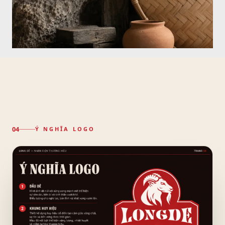
MOODBOARD ✦ 
Ý NGHĨA LOGO