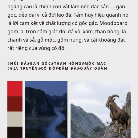
ngẩng cao là chính con vật làm nên đặc sản — gan
góc, dẻo dai vì cả đời leo đá. Tấm huy hiệu quanh nó
là lời cam kết về chất lượng có gốc gác. Moodboard
gom lại trọn cảm giác đó: đá vôi xám, than hồng, lá
chanh và sả, gỗ mộc, gốm nung, và cái khoáng đạt
rất riêng của vùng cố đô.
#
NÚI ĐÁ
#
GAN GÓC
#
THAN HỒNG
#
MỘC MẠC
#
GIA TRUYỀN
#
CỐ ĐÔ
#
ĐẬM ĐÀ
#
QUÂY QUẦN