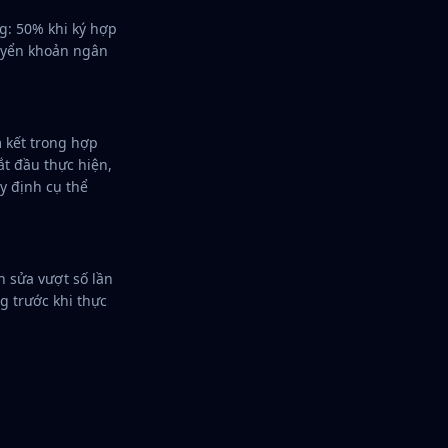
g: 50% khi ký hợp
uyển khoản ngân
 kết trong hợp
ắt đầu thực hiện,
y định cụ thể
h sửa vượt số lần
g trước khi thực