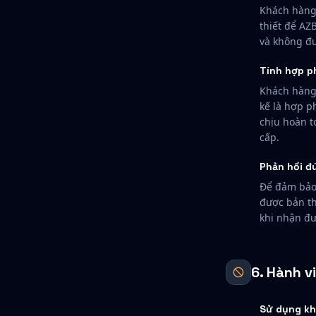
Khách hàng 
thiết để AZ
và không đư
Tính hợp p
Khách hàng 
kế là hợp p
chịu hoàn t
cấp.
Phản hồi đ
Để đảm bảo 
được bản th
khi nhận đư
6. Hành v
Sử dụng k