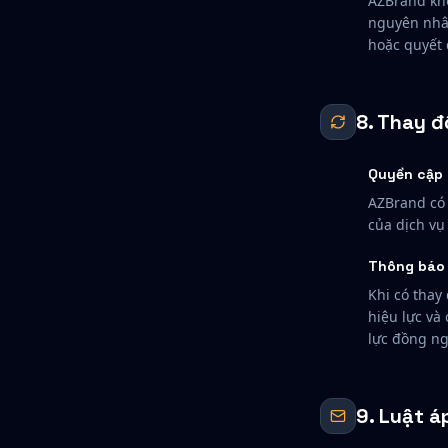
AZBrand khô
nguyên nhân
hoặc quyết 
8. Thay đ
Quyền cập 
AZBrand có 
của dịch vụ
Thông báo 
Khi có thay
hiệu lực và
lực đồng ng
9. Luật á