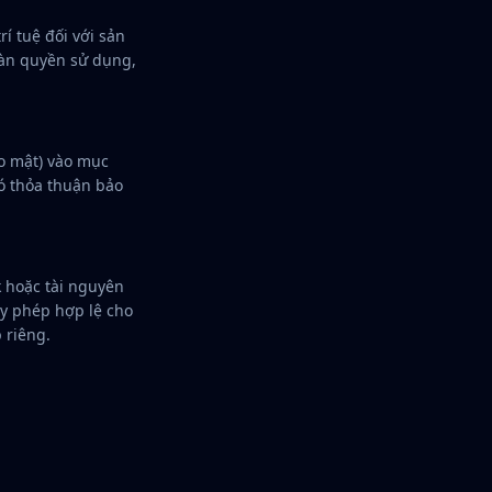
í tuệ đối với sản
oàn quyền sử dụng,
o mật) vào mục
có thỏa thuận bảo
k hoặc tài nguyên
ấy phép hợp lệ cho
 riêng.