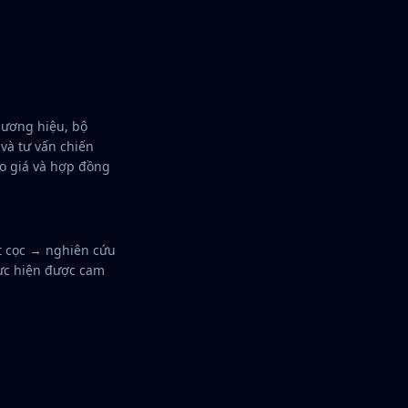
hương hiệu, bộ
và tư vấn chiến
áo giá và hợp đồng
ặt cọc → nghiên cứu
hực hiện được cam