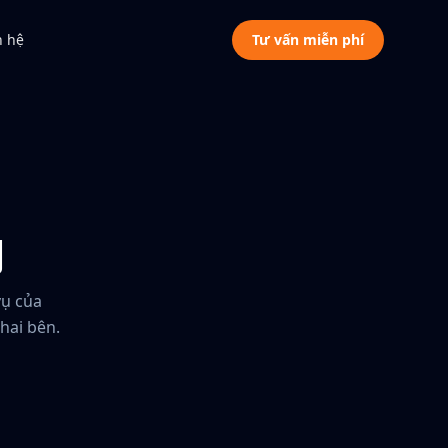
n hệ
Tư vấn miễn phí
g
vụ của
hai bên.