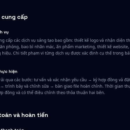
ụ cung cấp
ch vụ
g cấp các dịch vụ sáng tạo bao gồm: thiết kế logo và nhận diện t
ăn phòng, bao bì nhãn mác, ấn phẩm marketing, thiết kế website, 
 hiệu. Chi tiết phạm vi từng dịch vụ được xác định cụ thể trong b
thực hiện
rải qua các bước: tư vấn và xác nhận yêu cầu → ký hợp đồng và đ
 → trình bày và chỉnh sửa → bàn giao file hoàn chỉnh. Thời gian t
ợp đồng và có thể điều chỉnh theo thỏa thuận hai bên.
toán và hoàn tiền