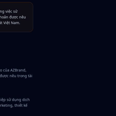
ằng việc sử
 khoản được nêu
ật Việt Nam.
ào của AZBrand,
được nêu trong tài
hiệp sử dụng dịch
keting, thiết kế