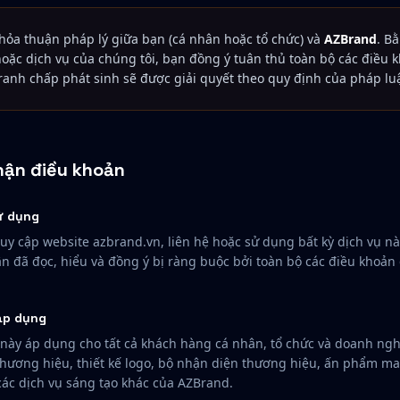
 thỏa thuận pháp lý giữa bạn (cá nhân hoặc tổ chức) và
AZBrand
. B
oặc dịch vụ của chúng tôi, bạn đồng ý tuân thủ toàn bộ các điều
tranh chấp phát sinh sẽ được giải quyết theo quy định của pháp lu
hận điều khoản
sử dụng
ruy cập website azbrand.vn, liên hệ hoặc sử dụng bất kỳ dịch vụ n
n đã đọc, hiểu và đồng ý bị ràng buộc bởi toàn bộ các điều khoản 
áp dụng
này áp dụng cho tất cả khách hàng cá nhân, tổ chức và doanh ng
 thương hiệu, thiết kế logo, bộ nhận diện thương hiệu, ấn phẩm mar
các dịch vụ sáng tạo khác của AZBrand.