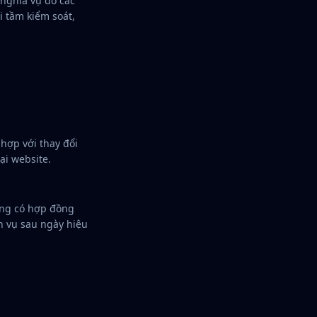
nghĩa vụ do các
i tầm kiểm soát,
hợp với thay đổi
ại website.
ang có hợp đồng
ch vụ sau ngày hiệu