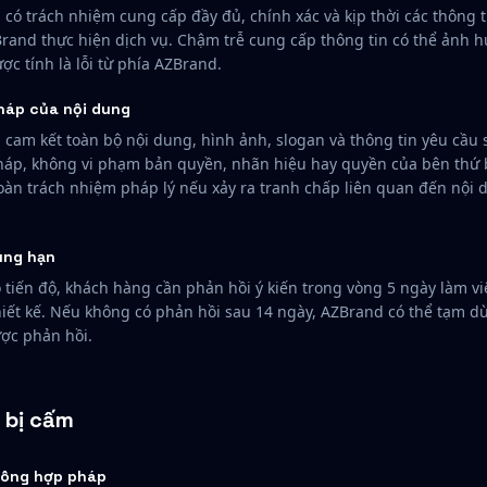
có trách nhiệm cung cấp đầy đủ, chính xác và kịp thời các thông tin
Brand thực hiện dịch vụ. Chậm trễ cung cấp thông tin có thể ảnh 
ợc tính là lỗi từ phía AZBrand.
háp của nội dung
cam kết toàn bộ nội dung, hình ảnh, slogan và thông tin yêu cầu 
háp, không vi phạm bản quyền, nhãn hiệu hay quyền của bên thứ
oàn trách nhiệm pháp lý nếu xảy ra tranh chấp liên quan đến nội
úng hạn
tiến độ, khách hàng cần phản hồi ý kiến trong vòng 5 ngày làm vi
iết kế. Nếu không có phản hồi sau 14 ngày, AZBrand có thể tạm d
ợc phản hồi.
i bị cấm
hông hợp pháp