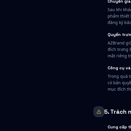
Chuyển gia
Sau khi khá
phẩm thiết 
đăng ký bảo
Quyền trưn
AZBrand giữ
đích trưng 
mật riêng t
Công cụ và
Trong quá t
có bản quyề
mục đích th
5. Trách
Cung cấp t