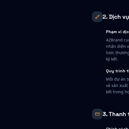
2. Dịch v
Phạm vi dị
AZBrand cun
nhận diện v
lược thương
ký kết.
Quy trình 
Mỗi dự án t
và sản xuất
kết trong h
3. Thanh 