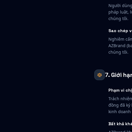
Người dùng
pháp luật, 
chúng tôi.
Sao chép v
Nghiêm cấm 
AZBrand (ba
chúng tôi.
7. Giới h
Phạm vi ch
Trách nhiệm
đồng đã ký 
kinh doanh 
Bất khả kh