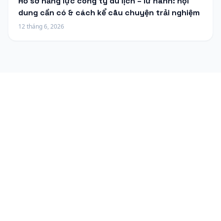
Hồ sơ năng lực công ty du lịch – lữ hành: nội
dung cần có & cách kể câu chuyện trải nghiệm
12 tháng 6, 2026