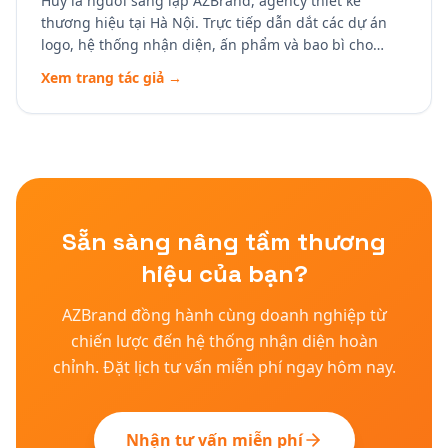
Huy là người sáng lập AZBrand, agency thiết kế
thương hiệu tại Hà Nội. Trực tiếp dẫn dắt các dự án
logo, hệ thống nhận diện, ấn phẩm và bao bì cho
doanh nghiệp Việt — từ startup tới thương hiệu
Xem trang tác giả →
trưởng thành. Huy tin một thương hiệu mạnh bắt đầu
từ chiến lược rõ ràng, sau đó mới tới hình thức. Tại
AZBrand, mỗi dự án được nhìn như một bài toán kinh
doanh, không phải bài tập thẩm mỹ.
Sẵn sàng nâng tầm thương
hiệu của bạn?
AZBrand đồng hành cùng doanh nghiệp từ
chiến lược đến hệ thống nhận diện hoàn
chỉnh. Đặt lịch tư vấn miễn phí ngay hôm nay.
Nhận tư vấn miễn phí