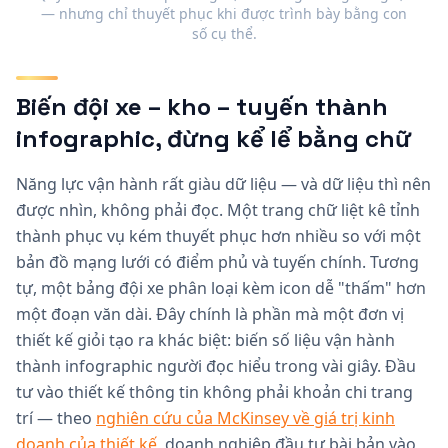
— nhưng chỉ thuyết phục khi được trình bày bằng con
số cụ thể.
Biến đội xe – kho – tuyến thành
infographic, đừng kể lể bằng chữ
Năng lực vận hành rất giàu dữ liệu — và dữ liệu thì nên
được nhìn, không phải đọc. Một trang chữ liệt kê tỉnh
thành phục vụ kém thuyết phục hơn nhiều so với một
bản đồ mạng lưới có điểm phủ và tuyến chính. Tương
tự, một bảng đội xe phân loại kèm icon dễ "thấm" hơn
một đoạn văn dài. Đây chính là phần mà một đơn vị
thiết kế giỏi tạo ra khác biệt: biến số liệu vận hành
thành infographic người đọc hiểu trong vài giây. Đầu
tư vào thiết kế thông tin không phải khoản chi trang
trí — theo
nghiên cứu của McKinsey về giá trị kinh
doanh của thiết kế
, doanh nghiệp đầu tư bài bản vào