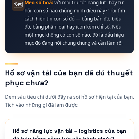
Mẹo số hoá:
với mỗi trụ cột năng lực, hãy tự
🗺️
hỏi "con số nào chứng minh điều này?" rồi tìm
cách hiển thị con số đó — bằng bản đồ, biểu
đồ, bảng phân loại hay icon kèm chỉ số. Nếu
một mục không có con số nào, đó là dấu hiệu
mục đó đang nói chung chung và cần làm rõ.
Hồ sơ vận tải của bạn đã đủ thuyết
phục chưa?
Đem sáu tiêu chí dưới đây ra soi hồ sơ hiện tại của bạn.
Tích vào những gì đã làm được:
Hồ sơ năng lực vận tải – logistics của bạn
đã bán bằng năng lực vận hành chưa?