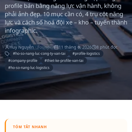
Bao bì túi đựng
profile bán bằng năng lực vận hành, không
Tờ rơi, tờ gấp
Rebranding
Bản quyền tác giả
phải ảnh đẹp. 10 mục cần có, 4 trụ cột năng
Online Sales Kit
Báo cáo thường niên
lực và cách số hoá đội xe – kho – tuyến thành
Công bố sản phẩm
infographic.
Mã số mã vạch
Huy Nguyễn
·
Founder
11 tháng 6, 2026
8
phút đọc
Thành lập doanh nghiệp
#
ho-so-nang-luc-cong-ty-van-tai
#
profile-logistics
#
company-profile
#
thiet-ke-profile-van-tai
#
ho-so-nang-luc-logistics
TÓM TẮT NHANH