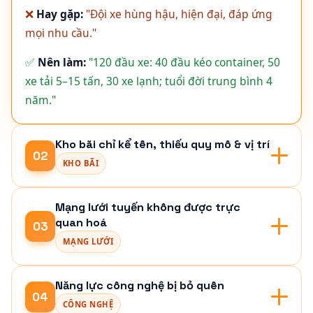
❌
Hay gặp:
"Đội xe hùng hậu, hiện đại, đáp ứng
mọi nhu cầu."
✅
Nên làm:
"120 đầu xe: 40 đầu kéo container, 50
xe tải 5–15 tấn, 30 xe lạnh; tuổi đời trung bình 4
năm."
Kho bãi chỉ kể tên, thiếu quy mô & vị trí
02
KHO BÃI
Mạng lưới tuyến không được trực
quan hoá
03
MẠNG LƯỚI
Năng lực công nghệ bị bỏ quên
04
CÔNG NGHỆ