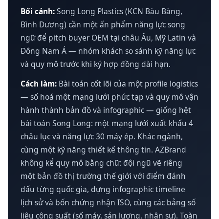
Bối cảnh:
Song Long Plastics (KCN Bàu Bàng,
Bình Dương) cần một ấn phẩm năng lực song
ngữ để pitch buyer OEM tại châu Âu, Mỹ Latin và
Đông Nam Á — nhóm khách so sánh kỹ năng lực
và quy mô trước khi ký hợp đồng dài hạn.
Cách làm:
Bài toán cốt lõi của một profile logistics
— số hoá một mạng lưới phức tạp và quy mô vận
hành thành bản đồ và infographic — giống hệt
bài toán Song Long: một mạng lưới xuất khẩu 4
châu lục và năng lực 30 máy ép. Khác ngành,
cùng một kỹ năng thiết kế thông tin. AZBrand
không kể quy mô bằng chữ: đội ngũ vẽ riêng
một bản đồ thị trường thế giới với điểm đánh
dấu từng quốc gia, dựng infographic timeline
lịch sử và bốn chứng nhận ISO, cùng các bảng số
liệu công suất (số máy, sản lượng, nhân sự). Toàn