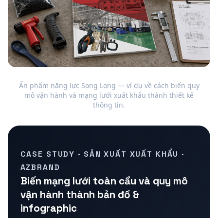
Ấn phẩm năng lực Song Long — ví dụ về cách biến quy
mô vận hành và mạng lưới xuất khẩu thành thiết kế
thông tin.
CASE STUDY · SẢN XUẤT XUẤT KHẨU ·
AZBRAND
Biến mạng lưới toàn cầu và quy mô
vận hành thành bản đồ &
infographic