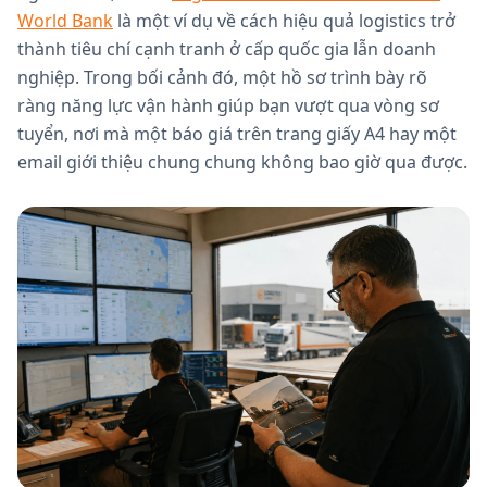
World Bank
là một ví dụ về cách hiệu quả logistics trở
thành tiêu chí cạnh tranh ở cấp quốc gia lẫn doanh
nghiệp. Trong bối cảnh đó, một hồ sơ trình bày rõ
ràng năng lực vận hành giúp bạn vượt qua vòng sơ
tuyển, nơi mà một báo giá trên trang giấy A4 hay một
email giới thiệu chung chung không bao giờ qua được.