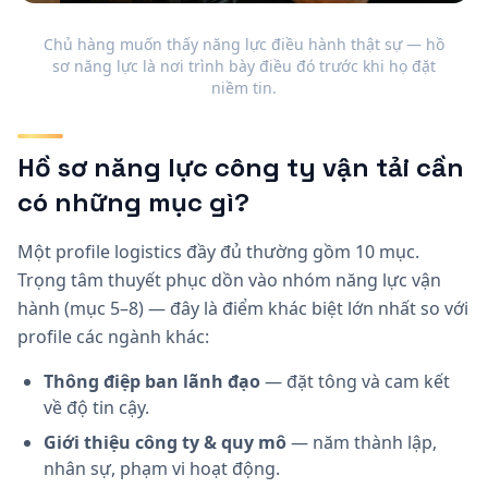
Chủ hàng muốn thấy năng lực điều hành thật sự — hồ
sơ năng lực là nơi trình bày điều đó trước khi họ đặt
niềm tin.
Hồ sơ năng lực công ty vận tải cần
có những mục gì?
Một profile logistics đầy đủ thường gồm 10 mục.
Trọng tâm thuyết phục dồn vào nhóm năng lực vận
hành (mục 5–8) — đây là điểm khác biệt lớn nhất so với
profile các ngành khác:
Thông điệp ban lãnh đạo
— đặt tông và cam kết
về độ tin cậy.
Giới thiệu công ty & quy mô
— năm thành lập,
nhân sự, phạm vi hoạt động.