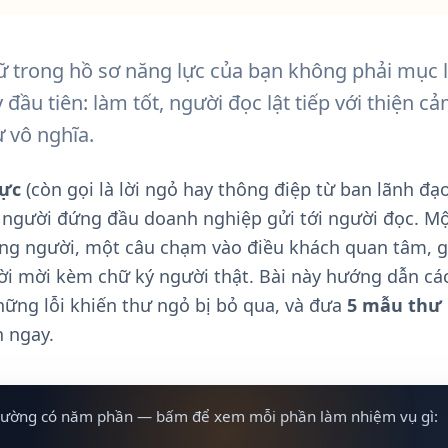
hữ trong hồ sơ năng lực của bạn không phải mục
ay đầu tiên: làm tốt, người đọc lật tiếp với thiện 
ư vô nghĩa.
lực
(còn gọi là lời ngỏ hay thông điệp từ ban lãnh đạ
p người đứng đầu doanh nghiệp gửi tới người đọc. M
ng người, một câu chạm vào điều khách quan tâm, gi
ời mời kèm chữ ký người thật. Bài này hướng dẫn các
hững lỗi khiến thư ngỏ bị bỏ qua, và đưa
5 mẫu thư
n ngay.
thường có năm phần — bấm để xem mỗi phần làm nhiệm vụ gì: