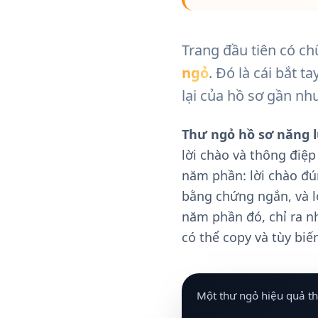
Trang đầu tiên có c
ngỏ
. Đó là cái bắt t
lại của hồ sơ gần nh
Thư ngỏ hồ sơ năng 
lời chào và thông điệ
năm phần: lời chào đú
bằng chứng ngắn, và l
năm phần đó, chỉ ra n
có thể copy và tùy biế
Một thư ngỏ hiệu quả 