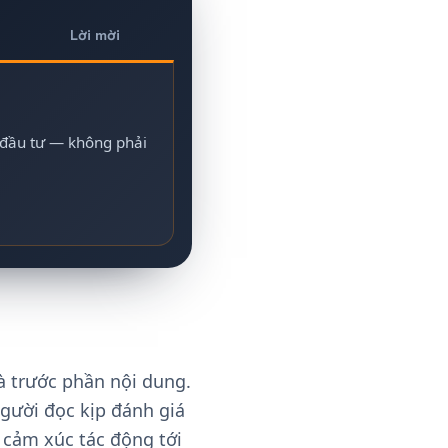
Lời mời
 đầu tư — không phải
à trước phần nội dung.
người đọc kịp đánh giá
 cảm xúc tác động tới