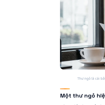
Thư ngỏ là cái bắ
Một thư ngỏ hi