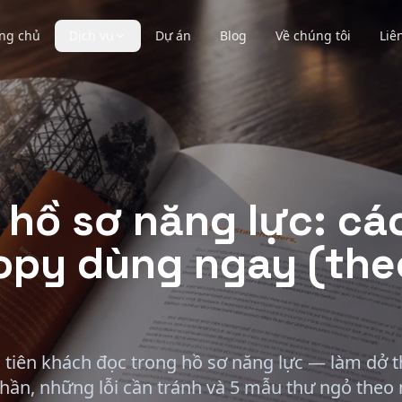
ng chủ
Dịch vụ
Dự án
Blog
Về chúng tôi
Liê
hồ sơ năng lực: các
opy dùng ngay (the
 tiên khách đọc trong hồ sơ năng lực — làm dở th
phần, những lỗi cần tránh và 5 mẫu thư ngỏ the