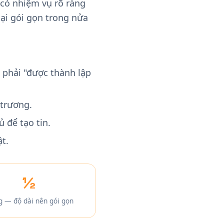
có nhiệm vụ rõ ràng
lại gói gọn trong nửa
 phải "được thành lập
 trương.
 để tạo tin.
t.
½
g — độ dài nên gói gọn