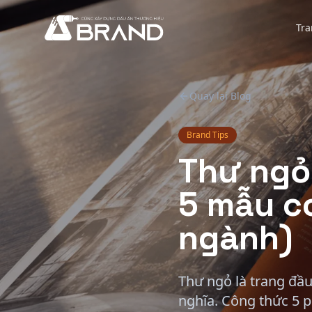
Bỏ qua nội dung chính
Tra
Quay lại Blog
Brand Tips
Thư ngỏ 
5 mẫu c
ngành)
Thư ngỏ là trang đầu
nghĩa. Công thức 5 