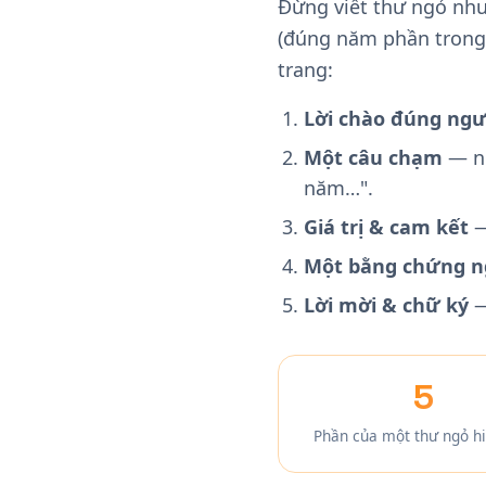
Đừng viết thư ngỏ nh
(đúng năm phần trong 
trang:
Lời chào đúng ngư
Một câu chạm
— nó
năm…".
Giá trị & cam kết
—
Một bằng chứng 
Lời mời & chữ ký
—
5
Phần của một thư ngỏ h