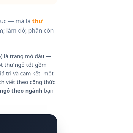
 lục — mà là
thư
cảm; làm dở, phần còn
o) là trang mở đầu —
ột thư ngỏ tốt gồm
á trị và cam kết, một
h viết theo công thức
 ngỏ theo ngành
bạn