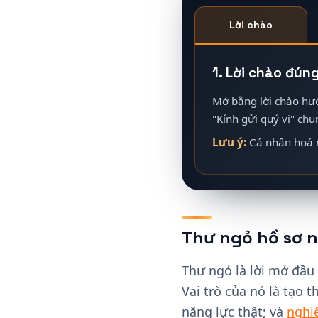
Lời chào
1. Lời chào đún
Mở bằng lời chào hư
"Kính gửi quý vị" ch
Lưu ý:
Cá nhân hoá n
Thư ngỏ hồ sơ nă
Thư ngỏ là lời mở đầu
Vai trò của nó là tạo 
năng lực thật; và
nghi