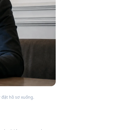
y đặt hồ sơ xuống.