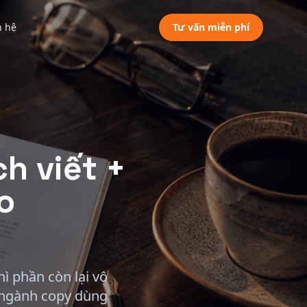
n hệ
Tư vấn miễn phí
h viết +
o
ì phần còn lại vô
o ngành copy dùng