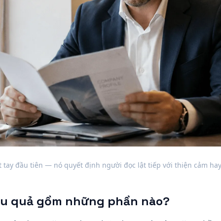
t tay đầu tiên — nó quyết định người đọc lật tiếp với thiện cảm ha
ệu quả gồm những phần nào?