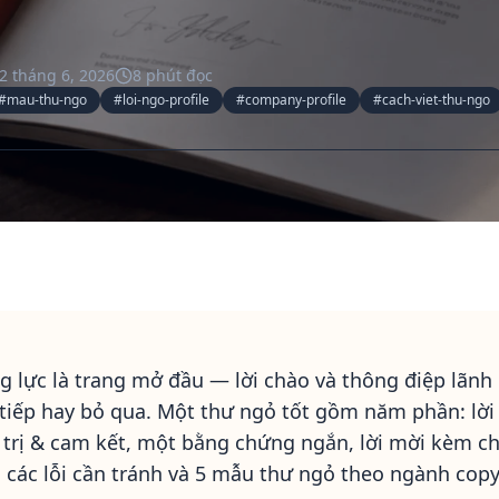
2 tháng 6, 2026
8
phút đọc
#
mau-thu-ngo
#
loi-ngo-profile
#
company-profile
#
cach-viet-thu-ngo
 lực là trang mở đầu — lời chào và thông điệp lãnh
 tiếp hay bỏ qua. Một thư ngỏ tốt gồm năm phần: lời
trị & cam kết, một bằng chứng ngắn, lời mời kèm ch
 các lỗi cần tránh và 5 mẫu thư ngỏ theo ngành cop