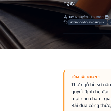
ngay.
Huy Nguyễn
·
Founder
1
#
thu-ngo-ho-so-nang-luc
TÓM TẮT NHANH
Thư ngỏ hồ sơ năng
quyết định họ đọc
một câu chạm, giá 
Bài đưa công thức,